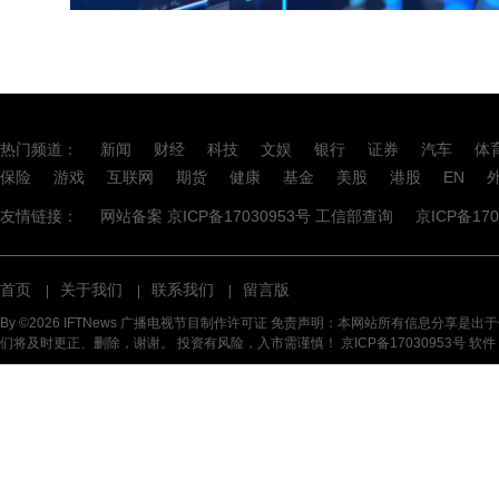
热门频道：
新闻
财经
科技
文娱
银行
证券
汽车
体
保险
游戏
互联网
期货
健康
基金
美股
港股
EN
友情链接：
网站备案 京ICP备17030953号 工信部查询
京ICP备17
首页
关于我们
联系我们
留言版
|
|
|
By ©2026 IFTNews 广播电视节目制作许可证 免责声明：本网站所有信息
们将及时更正、删除，谢谢。 投资有风险，入市需谨慎！
京ICP备17030953号 软件