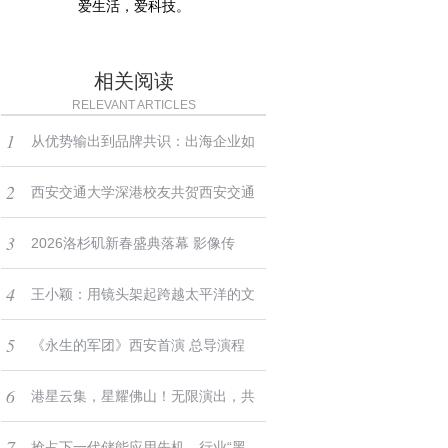
爱生活，爱科技。
相关阅读
RELEVANT ARTICLES
1
从优势输出到品牌共识：出海企业如
2
何在北美确立长效溢价权？
西安交通大学深港校友共贺西安交通
3
大学建校130周年暨西迁70周年
2026洛杉矶新春盛典落幕 影像传
4
情、中西交融点亮马年新春
王小颖：用镜头架起跨越太平洋的文
5
化桥梁，让世界读懂中国底色
《永生的军团》西安首演 总导演程
6
岳峰跨域艺术积淀铸就文化新标杆
港星云集，星耀佛山！无限演出，共
7
启新程！
抢占下一代储能应用先机，行业“黑