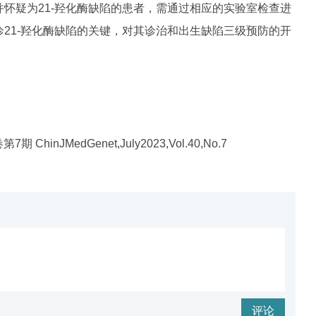
并怀疑为
21-羟化酶缺陷的患
者
，需通过相应的实验室检查进
21-
羟化酶缺陷
的关键，对其诊治和出生缺陷三级预防的开
inJMedGenet,July2023,Vol.40,No.7
评论