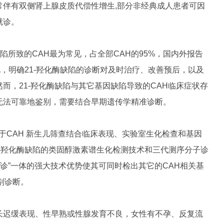
常伴有双侧肾上腺皮质代偿性增生,部分非经典成人患者可因
就诊。
缺陷所致的CAH最为常见，占全部CAH的95%，国内外报告
0。因此，明确21-羟化酶缺陷的诊断对及时治疗、改善预后，以及
而，21-羟化酶缺陷与其它基因缺陷导致的CAH临床症状存
无法可靠地鉴别，需要结合早期遗传学精准诊断。
基于CAH 新生儿筛查结合临床表现、实验室生化检查和基因
1-羟化酶缺陷的类固醇激素谱生化检测技术和三代测序分子诊
-诊”一体
的强大技术优势使其可同时检出其它的CAH相关基
别诊断。
长迟缓表现、性早熟或性腺发育不良，女性有不孕、反复流