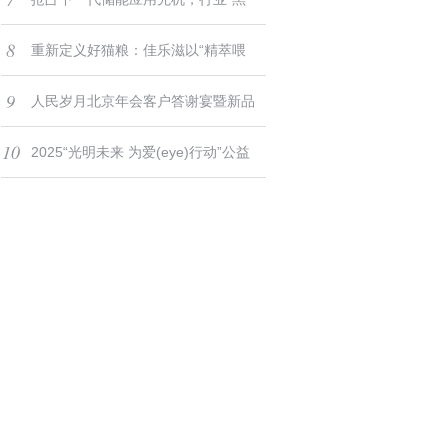
8
马”强势崛起
重新定义好猫粮：佳乐滋以“精萃喂
9
养”科学破解选粮焦虑
人民岁月北京年会客户答谢宴暨新品
10
发布会成功举办
2025“光明未来 为爱(eye)行动”公益
巡讲圆满收官