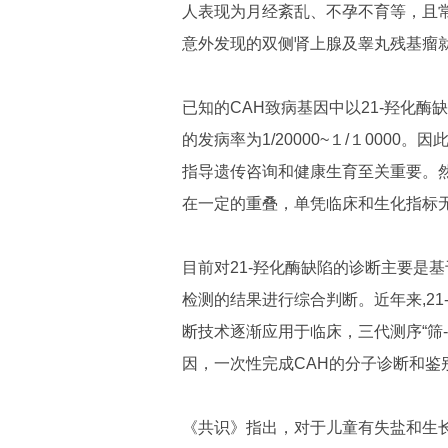
人表现为月经紊乱、不孕不育等，且
意外发现的双侧肾上腺及睾丸残基瘤
已知的CAH致病基因中以21-羟化酶
的发病率为1/20000~１/１000
指导遗传咨询和健康生育至关重要。然
在一定的重叠，单凭临床和生化指标
目前对21-羟化酶缺陷的诊断主要是
检测的结果进行综合判断。近年来,2
断技术逐渐应用于临床，
三代测序“筛
因，一次性完成CAH的分子诊断和鉴
《共识》指出，对于
儿童有失盐和生