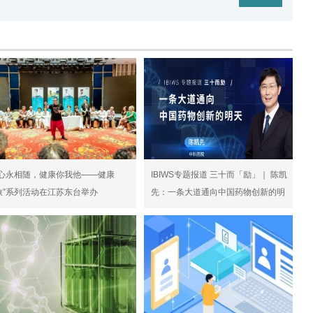
爱心永相随，健康你我他——健康
IBIWS专题报道 三十而「励」｜ 陈凯
旅”系列活动在江苏东台举办
先：一条大道通向中国药物创新的明
天