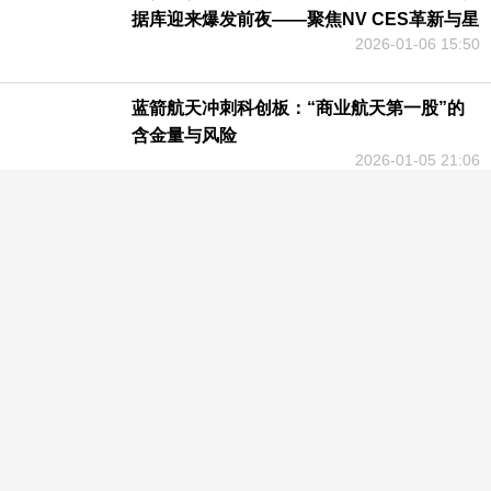
据库迎来爆发前夜——聚焦NV CES革新与星
2026-01-06 15:50
环科技的先行机遇
蓝箭航天冲刺科创板：“商业航天第一股”的
含金量与风险
2026-01-05 21:06
长盈精密：双主业格局稳固，新兴赛道蓄势
待发
2025-12-31 11:04
Meta鲸吞Manus：AI应用爆发的信号与投资
风向标
2025-12-30 13:25
大普微创业板IPO过会，企业级存储国产化浪
潮加速