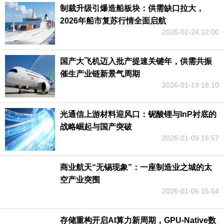
制裁升级引爆造船板块：供需缺口拉大，
2026年船市复苏行情全面启航
2026-02-24 12:00
国产大飞机迈入批产提速关键年，供需共振
催生产业链新景气周期
2026-01-19 18:10
光通信上游材料迎风口：铌酸锂与InP衬底的
战略崛起与国产突破
2026-01-09 16:57
商业航天“无锡现象”：一座制造业之城的太
空产业突围
2026-01-06 15:54
存储重构开启AI算力新周期，GPU-Native数