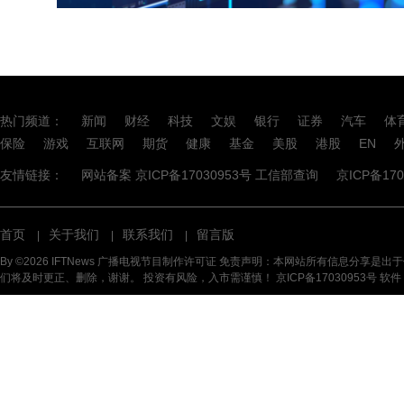
热门频道：
新闻
财经
科技
文娱
银行
证券
汽车
体
保险
游戏
互联网
期货
健康
基金
美股
港股
EN
友情链接：
网站备案 京ICP备17030953号 工信部查询
京ICP备17
首页
关于我们
联系我们
留言版
|
|
|
By ©2026 IFTNews 广播电视节目制作许可证 免责声明：本网站所有信息
们将及时更正、删除，谢谢。 投资有风险，入市需谨慎！
京ICP备17030953号 软件