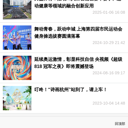
动健康等领域的融合创新应用
2025-01-06 16:08
舞动青春，跃动申城 上海第四届市民运动会
健身操选拔赛圆满落幕
2024-10-29 21:42
延续奥运激情，彰显科技自信 央视频《超级
818 冠军之夜》即将震撼登场
2024-08-16 09:17
叮咚！“诗画杭州”站到了，请上车！
2023-10-04 14:48
回顶部