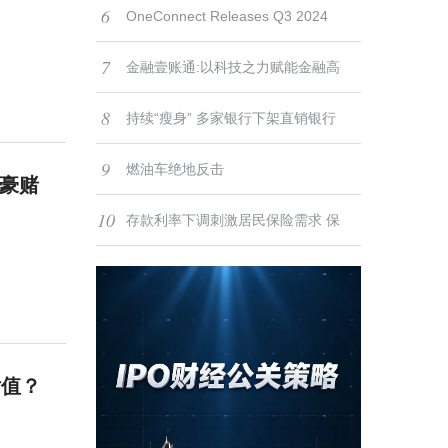
6
型之路
度金融科技产品创新优秀案例”
OneConnect Releases Q3 2024
7
Results
金融壹账通:以科技之力赋能金融高
8
质量发展
持续“瘦身” 多家银行下架直销银行
9
App
燃油车绝地反击
的豪赌
10
存款利率下调刺激居民保险需求 保
险股有望迎来“戴维斯双击”配置良机
估值？