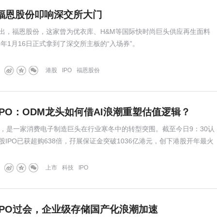
福恩股份叩响深交所大门
出，福恩股份，这家曾为优衣库、H&M等国际快时尚巨头供应再生面料
6年1月16日正式拿到了深交所主板的“入场券”。
港股
IPO
福恩股份
PO：ODM龙头如何借AI浪潮重塑估值逻辑？
后，是一家消费电子制造巨头在行业寒冬中的转型突围。截至今日9：30认
IPO已获超购638倍，孖展保证金突破1036亿港元，创下港股开年最火
上市
科技
IPO
IPO过会，企业级存储国产化浪潮加速