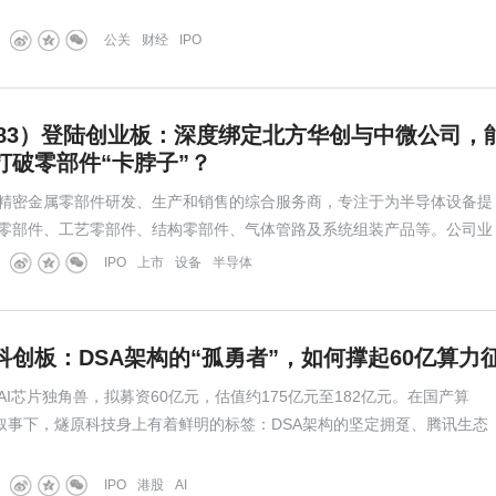
公关
财经
IPO
583）登陆创业板：深度绑定北方华创与中微公司，
打破零部件“卡脖子”？
精密金属零部件研发、生产和销售的综合服务商，专注于为半导体设备提
零部件、工艺零部件、结构零部件、气体管路及系统组装产品等。公司业
沉积等工艺壁垒较高的前道核心设备，覆盖逻辑芯片工艺设备、存储芯片
IPO
上市
设备
半导体
等领域。凭借深厚的技术积累，公司已获评国家级专精特新重点
创板：DSA架构的“孤勇者”，如何撑起60亿算力
I芯片独角兽，拟募资60亿元，估值约175亿元至182亿元。在国产算
大叙事下，燧原科技身上有着鲜明的标签：DSA架构的坚定拥趸、腾讯生态
尚未盈利的行业突围者。7月下旬若顺利发行，其上市后的走势，将成为
英伟达路线”国产芯片信心的试金石。
IPO
港股
AI