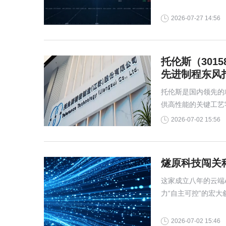
2026-07-27 14:56
托伦斯（301
先进制程东风
托伦斯是国内领先的
供高性能的关键工艺
务聚焦于刻蚀、薄膜
2026-07-02 15:56
工艺设备及先进封装
燧原科技闯关科
这家成立八年的云端A
力“自主可控”的宏
的深度绑定者、以及
检验资本市场对“非
2026-07-02 15:46