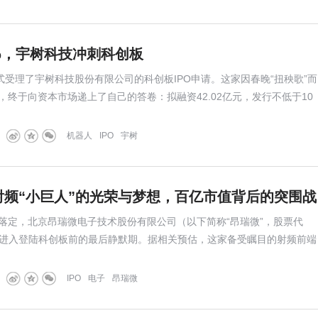
%，宇树科技冲刺科创板
式受理了宇树科技股份有限公司的科创板IPO申请。这家因春晚“扭秧歌”而
，终于向资本市场递上了自己的答卷：拟融资42.02亿元，发行不低于10
机器人
IPO
宇树
：射频“小巨人”的光荣与梦想，百亿市值背后的突围战
落定，北京昂瑞微电子技术股份有限公司（以下简称“昂瑞微”，股票代
H）已进入登陆科创板前的最后静默期。据相关预估，这家备受瞩目的射频前端
26年3月中旬进行招股，顶格申购需配市值约15万元 。
IPO
电子
昂瑞微