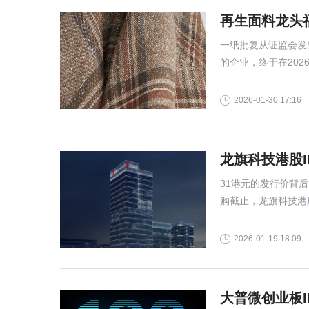
再生面料龙头
一纸批复从证监会发
的企业，终于在202
2026-01-30 17:16
龙旗科技港股I
31港元的发行价背
购截止，龙旗科技港股
爆认购纪录。
2026-01-19 18:09
大普微创业板