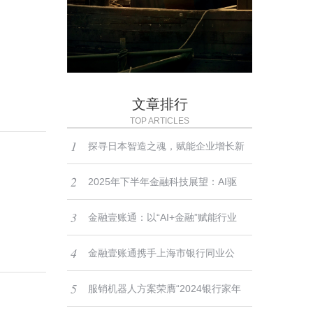
文章排行
TOP ARTICLES
1
探寻日本智造之魂，赋能企业增长新
2
路径——2025-2026日本精密仪器与
2025年下半年金融科技展望：AI驱
3
高端制造标杆考察团招募启动
动、监管深化与全球化布局
金融壹账通：以“AI+金融”赋能行业
4
数字化转型，助力做好“五篇大文章”
金融壹账通携手上海市银行同业公
5
会：聚焦科技创新，共同探讨银行转
服销机器人方案荣膺“2024银行家年