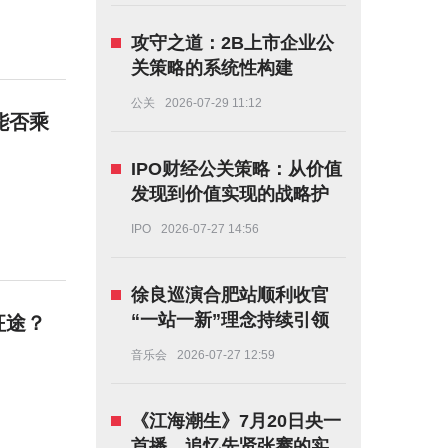
攻守之道：2B上市企业公
关策略的系统性构建
公关
2026-07-29 11:12
能否乘
IPO财经公关策略：从价值
发现到价值实现的战略护
航
IPO
2026-07-27 14:56
徐良巡演合肥站顺利收官
“一站一新”理念持续引领
征途？
华语巡演内容升级！
音乐会
2026-07-27 12:59
《江海潮生》7月20日央一
首播，追忆先贤张謇的实