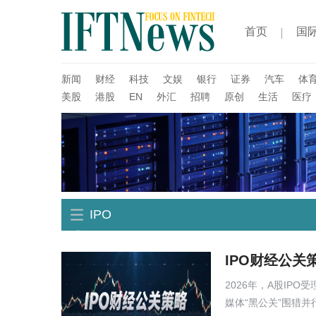
首页
国
新闻
财经
科技
文娱
银行
证券
汽车
体
美股
港股
EN
外汇
招聘
原创
生活
医疗
IPO
IPO财经公
2026年，A股IP
媒体“黑公关”围猎