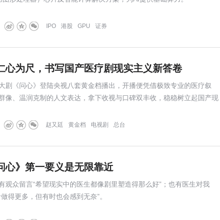
IPO
港股
GPU
证券
仁心为尺，书写国产医疗剧现实主义新答卷
大剧《问心》登陆央视八套黄金档播出，开播便凭借极致专业的医疗叙
群像、温润克制的人文表达，拿下收视与口碑双丰收，稳稳树立起国产现
作。
赵又廷
黄金档
电视剧
总台
问心》第一要义是无限靠近
观众留言“希望现实中的医生都像剧里塑造得那么好”；也有医生对我
者做得更多，但有时也会感到无奈”。