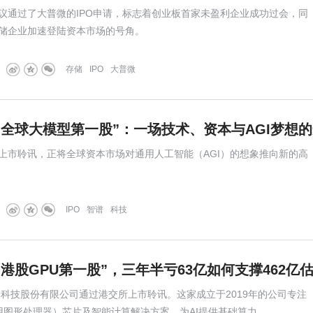
议通过了大普微的IPO申请，标志着创业板首家未盈利企业成功过会，同
储企业加速登陆资本市场的号角。
存储
IPO
大普微
“全球大模型第一股”：一场技术、资本与AGI梦想
上市聆讯，正将全球资本市场对通用人工智能（AGI）的想象推向新的高
IPO
智谱
科技
港股GPU第一股”，三年半亏63亿如何支撑462亿
壁仞科技股份有限公司通过港交所上市聆讯。这家成立于2019年的公司专注
通用图形处理器）芯片及智能计算解决方案，为AI提供基础算力。